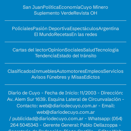
San Juan
Política
Economía
Cuyo Minero
Suplemento Verde
Revista OH
Policiales
Pasión Deportiva
Espectáculos
Argentina
El Mundo
Recetas
En las redes
Cartas del lector
Opinion
Sociales
Salud
Tecnología
Tendencia
Estado del tránsito
Clasificados
Inmuebles
Automotores
Empleos
Servicios
Avisos Fúnebres y Misas
Edictos
Diario de Cuyo - Fecha de Inicio: 11/2003 - Dirección:
Av. Alem Sur 1639. Esquina Lateral de Circunvalación -
Contacto:
web@diariodecuyo.com.ar
- Email:
web@diariodecuyo.com.ar
/
publicidad@diariodecuyo.com.ar
-
Whatsapp: (054)
264 5045343 - Gerente General: Pablo Dellazoppa -