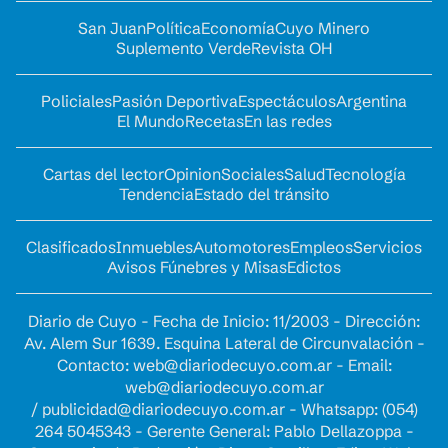
San Juan
Política
Economía
Cuyo Minero
Suplemento Verde
Revista OH
Policiales
Pasión Deportiva
Espectáculos
Argentina
El Mundo
Recetas
En las redes
Cartas del lector
Opinion
Sociales
Salud
Tecnología
Tendencia
Estado del tránsito
Clasificados
Inmuebles
Automotores
Empleos
Servicios
Avisos Fúnebres y Misas
Edictos
Diario de Cuyo - Fecha de Inicio: 11/2003 - Dirección:
Av. Alem Sur 1639. Esquina Lateral de Circunvalación -
Contacto:
web@diariodecuyo.com.ar
- Email:
web@diariodecuyo.com.ar
/
publicidad@diariodecuyo.com.ar
-
Whatsapp: (054)
264 5045343 - Gerente General: Pablo Dellazoppa -