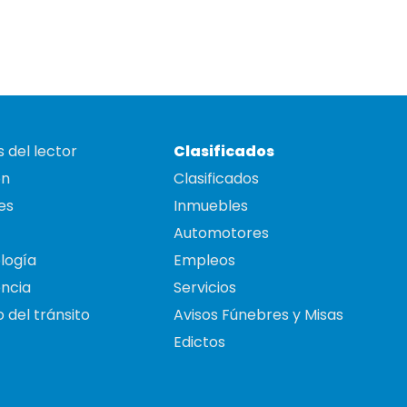
 del lector
Clasificados
on
Clasificados
es
Inmuebles
Automotores
logía
Empleos
ncia
Servicios
 del tránsito
Avisos Fúnebres y Misas
Edictos