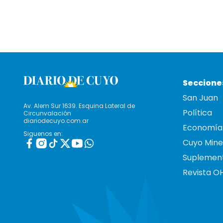
Seccione
San Juan
Av. Alem Sur 1639. Esquina Lateral de
Política
Circunvalación
diariodecuyo.com.ar
Economía
Siguenos en:
Cuyo Mine
Suplemen
Revista O