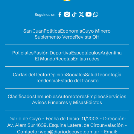
Seguinos en:
San Juan
Política
Economía
Cuyo Minero
Suplemento Verde
Revista OH
Policiales
Pasión Deportiva
Espectáculos
Argentina
El Mundo
Recetas
En las redes
Cartas del lector
Opinion
Sociales
Salud
Tecnología
Tendencia
Estado del tránsito
Clasificados
Inmuebles
Automotores
Empleos
Servicios
Avisos Fúnebres y Misas
Edictos
Diario de Cuyo - Fecha de Inicio: 11/2003 - Dirección:
Av. Alem Sur 1639. Esquina Lateral de Circunvalación -
Contacto:
web@diariodecuyo.com.ar
- Email: