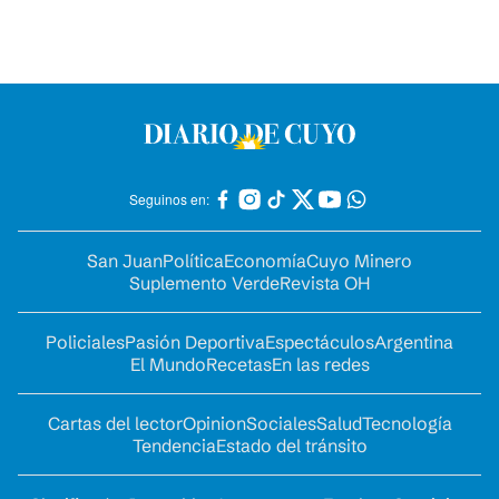
Seguinos en:
San Juan
Política
Economía
Cuyo Minero
Suplemento Verde
Revista OH
Policiales
Pasión Deportiva
Espectáculos
Argentina
El Mundo
Recetas
En las redes
Cartas del lector
Opinion
Sociales
Salud
Tecnología
Tendencia
Estado del tránsito