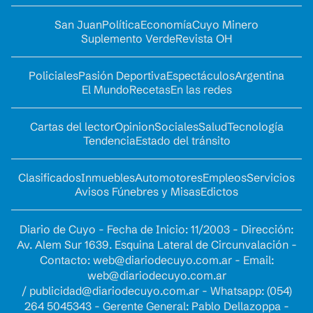
San Juan
Política
Economía
Cuyo Minero
Suplemento Verde
Revista OH
Policiales
Pasión Deportiva
Espectáculos
Argentina
El Mundo
Recetas
En las redes
Cartas del lector
Opinion
Sociales
Salud
Tecnología
Tendencia
Estado del tránsito
Clasificados
Inmuebles
Automotores
Empleos
Servicios
Avisos Fúnebres y Misas
Edictos
Diario de Cuyo - Fecha de Inicio: 11/2003 - Dirección:
Av. Alem Sur 1639. Esquina Lateral de Circunvalación -
Contacto:
web@diariodecuyo.com.ar
- Email:
web@diariodecuyo.com.ar
/
publicidad@diariodecuyo.com.ar
-
Whatsapp: (054)
264 5045343 - Gerente General: Pablo Dellazoppa -