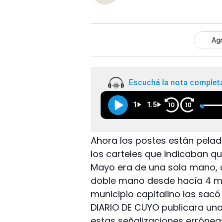
Agr
Escuchá la nota complet
1
1.5
10
10
Ahora los postes están pela
los carteles que indicaban qu
Mayo era de una sola mano, d
doble mano desde hacía 4 me
municipio capitalino las sacó
DIARIO DE CUYO publicara un
estas señalizaciones errónea