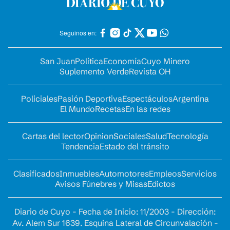
Seguinos en:
San Juan
Política
Economía
Cuyo Minero
Suplemento Verde
Revista OH
Policiales
Pasión Deportiva
Espectáculos
Argentina
El Mundo
Recetas
En las redes
Cartas del lector
Opinion
Sociales
Salud
Tecnología
Tendencia
Estado del tránsito
Clasificados
Inmuebles
Automotores
Empleos
Servicios
Avisos Fúnebres y Misas
Edictos
Diario de Cuyo - Fecha de Inicio: 11/2003 - Dirección:
Av. Alem Sur 1639. Esquina Lateral de Circunvalación -