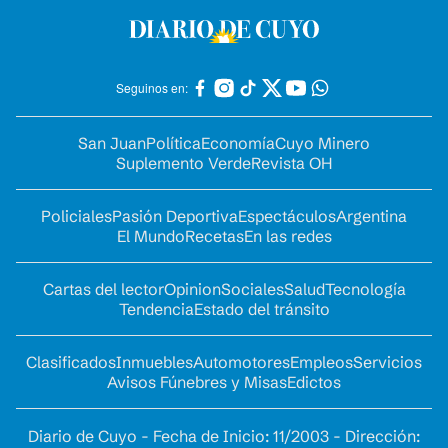
Seguinos en:
San Juan
Política
Economía
Cuyo Minero
Suplemento Verde
Revista OH
Policiales
Pasión Deportiva
Espectáculos
Argentina
El Mundo
Recetas
En las redes
Cartas del lector
Opinion
Sociales
Salud
Tecnología
Tendencia
Estado del tránsito
Clasificados
Inmuebles
Automotores
Empleos
Servicios
Avisos Fúnebres y Misas
Edictos
Diario de Cuyo - Fecha de Inicio: 11/2003 - Dirección: