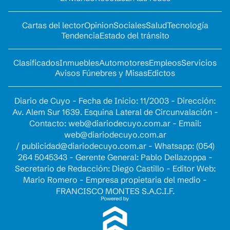
Cartas del lector
Opinion
Sociales
Salud
Tecnología
Tendencia
Estado del tránsito
Clasificados
Inmuebles
Automotores
Empleos
Servicios
Avisos Fúnebres y Misas
Edictos
Diario de Cuyo - Fecha de Inicio: 11/2003 - Dirección:
Av. Alem Sur 1639. Esquina Lateral de Circunvalación -
Contacto:
web@diariodecuyo.com.ar
- Email:
web@diariodecuyo.com.ar
/
publicidad@diariodecuyo.com.ar
-
Whatsapp: (054)
264 5045343 - Gerente General: Pablo Dellazoppa -
Secretario de Redacción: Diego Castillo - Editor Web:
Mario Romero - Empresa propietaria del medio -
FRANCISCO MONTES S.A.C.I.F.