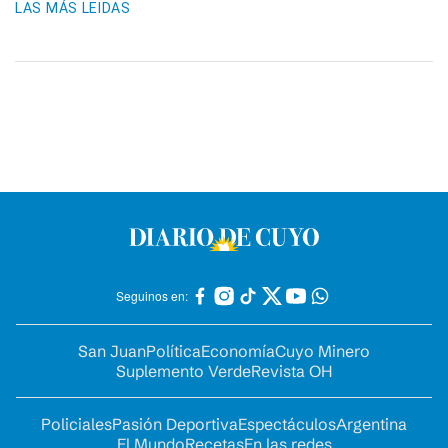
LAS MÁS LEIDAS
Seguinos en:
San Juan
Política
Economía
Cuyo Minero
Suplemento Verde
Revista OH
Policiales
Pasión Deportiva
Espectáculos
Argentina
El Mundo
Recetas
En las redes