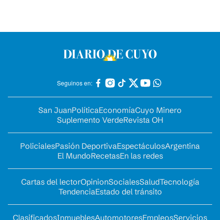
Seguinos en:
San Juan
Política
Economía
Cuyo Minero
Suplemento Verde
Revista OH
Policiales
Pasión Deportiva
Espectáculos
Argentina
El Mundo
Recetas
En las redes
Cartas del lector
Opinion
Sociales
Salud
Tecnología
Tendencia
Estado del tránsito
Clasificados
Inmuebles
Automotores
Empleos
Servicios