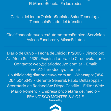
El Mundo
Recetas
En las redes
Cartas del lector
Opinion
Sociales
Salud
Tecnología
Tendencia
Estado del tránsito
Clasificados
Inmuebles
Automotores
Empleos
Servicios
Avisos Fúnebres y Misas
Edictos
Diario de Cuyo - Fecha de Inicio: 11/2003 - Dirección:
Av. Alem Sur 1639. Esquina Lateral de Circunvalación -
Contacto:
web@diariodecuyo.com.ar
- Email:
web@diariodecuyo.com.ar
/
publicidad@diariodecuyo.com.ar
-
Whatsapp: (054)
264 5045343 - Gerente General: Pablo Dellazoppa -
Secretario de Redacción: Diego Castillo - Editor Web:
Mario Romero - Empresa propietaria del medio -
FRANCISCO MONTES S.A.C.I.F.