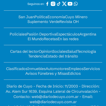
Seguinos en:
San Juan
Política
Economía
Cuyo Minero
Suplemento Verde
Revista OH
Policiales
Pasión Deportiva
Espectáculos
Argentina
El Mundo
Recetas
En las redes
Cartas del lector
Opinion
Sociales
Salud
Tecnología
Tendencia
Estado del tránsito
Clasificados
Inmuebles
Automotores
Empleos
Servicios
Avisos Fúnebres y Misas
Edictos
Diario de Cuyo - Fecha de Inicio: 11/2003 - Dirección:
Av. Alem Sur 1639. Esquina Lateral de Circunvalación -
Contacto:
web@diariodecuyo.com.ar
- Email:
web@diariodecuyo.com.ar