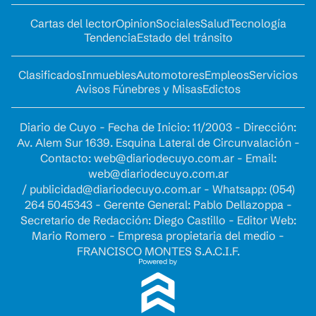
Cartas del lector
Opinion
Sociales
Salud
Tecnología
Tendencia
Estado del tránsito
Clasificados
Inmuebles
Automotores
Empleos
Servicios
Avisos Fúnebres y Misas
Edictos
Diario de Cuyo - Fecha de Inicio: 11/2003 - Dirección:
Av. Alem Sur 1639. Esquina Lateral de Circunvalación -
Contacto:
web@diariodecuyo.com.ar
- Email:
web@diariodecuyo.com.ar
/
publicidad@diariodecuyo.com.ar
-
Whatsapp: (054)
264 5045343 - Gerente General: Pablo Dellazoppa -
Secretario de Redacción: Diego Castillo - Editor Web:
Mario Romero - Empresa propietaria del medio -
FRANCISCO MONTES S.A.C.I.F.