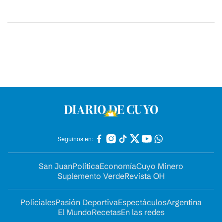
Seguinos en:
San Juan
Política
Economía
Cuyo Minero
Suplemento Verde
Revista OH
Policiales
Pasión Deportiva
Espectáculos
Argentina
El Mundo
Recetas
En las redes