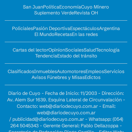
San Juan
Política
Economía
Cuyo Minero
Suplemento Verde
Revista OH
Policiales
Pasión Deportiva
Espectáculos
Argentina
El Mundo
Recetas
En las redes
Cartas del lector
Opinion
Sociales
Salud
Tecnología
Tendencia
Estado del tránsito
Clasificados
Inmuebles
Automotores
Empleos
Servicios
Avisos Fúnebres y Misas
Edictos
Diario de Cuyo - Fecha de Inicio: 11/2003 - Dirección:
Av. Alem Sur 1639. Esquina Lateral de Circunvalación -
Contacto:
web@diariodecuyo.com.ar
- Email:
web@diariodecuyo.com.ar
/
publicidad@diariodecuyo.com.ar
-
Whatsapp: (054)
264 5045343 - Gerente General: Pablo Dellazoppa -
Secretario de Redacción: Diego Castillo - Editor Web: