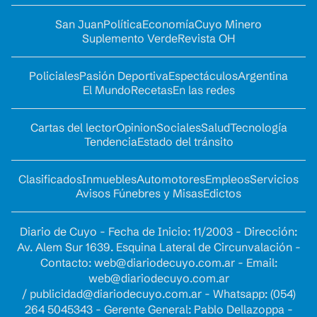
San Juan
Política
Economía
Cuyo Minero
Suplemento Verde
Revista OH
Policiales
Pasión Deportiva
Espectáculos
Argentina
El Mundo
Recetas
En las redes
Cartas del lector
Opinion
Sociales
Salud
Tecnología
Tendencia
Estado del tránsito
Clasificados
Inmuebles
Automotores
Empleos
Servicios
Avisos Fúnebres y Misas
Edictos
Diario de Cuyo - Fecha de Inicio: 11/2003 - Dirección:
Av. Alem Sur 1639. Esquina Lateral de Circunvalación -
Contacto:
web@diariodecuyo.com.ar
- Email:
web@diariodecuyo.com.ar
/
publicidad@diariodecuyo.com.ar
-
Whatsapp: (054)
264 5045343 - Gerente General: Pablo Dellazoppa -