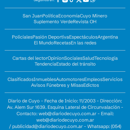
San Juan
Política
Economía
Cuyo Minero
Suplemento Verde
Revista OH
Policiales
Pasión Deportiva
Espectáculos
Argentina
El Mundo
Recetas
En las redes
Cartas del lector
Opinion
Sociales
Salud
Tecnología
Tendencia
Estado del tránsito
Clasificados
Inmuebles
Automotores
Empleos
Servicios
Avisos Fúnebres y Misas
Edictos
Diario de Cuyo - Fecha de Inicio: 11/2003 - Dirección:
Av. Alem Sur 1639. Esquina Lateral de Circunvalación -
Contacto:
web@diariodecuyo.com.ar
- Email:
web@diariodecuyo.com.ar
/
publicidad@diariodecuyo.com.ar
-
Whatsapp: (054)