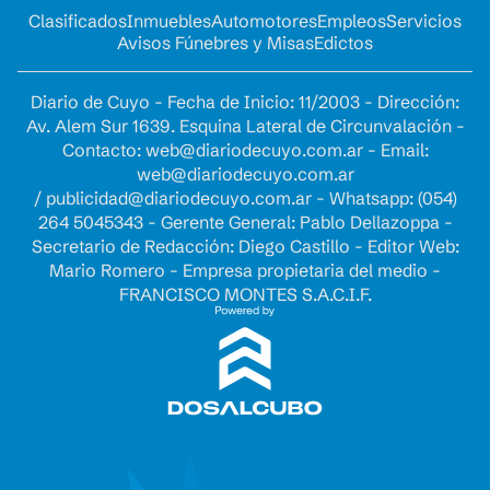
Clasificados
Inmuebles
Automotores
Empleos
Servicios
Avisos Fúnebres y Misas
Edictos
Diario de Cuyo - Fecha de Inicio: 11/2003 - Dirección:
Av. Alem Sur 1639. Esquina Lateral de Circunvalación -
Contacto:
web@diariodecuyo.com.ar
- Email:
web@diariodecuyo.com.ar
/
publicidad@diariodecuyo.com.ar
-
Whatsapp: (054)
264 5045343 - Gerente General: Pablo Dellazoppa -
Secretario de Redacción: Diego Castillo - Editor Web:
Mario Romero - Empresa propietaria del medio -
FRANCISCO MONTES S.A.C.I.F.