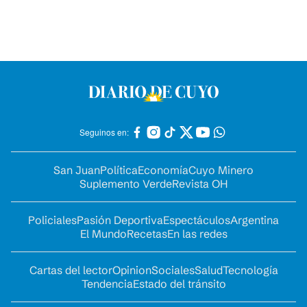
Seguinos en:
San Juan
Política
Economía
Cuyo Minero
Suplemento Verde
Revista OH
Policiales
Pasión Deportiva
Espectáculos
Argentina
El Mundo
Recetas
En las redes
Cartas del lector
Opinion
Sociales
Salud
Tecnología
Tendencia
Estado del tránsito