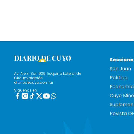
Seccione
San Juan
Av. Alem Sur 1639. Esquina Lateral de
Política
Circunvalación
diariodecuyo.com.ar
Economía
Siguenos en:
Cuyo Mine
Suplemen
Revista O