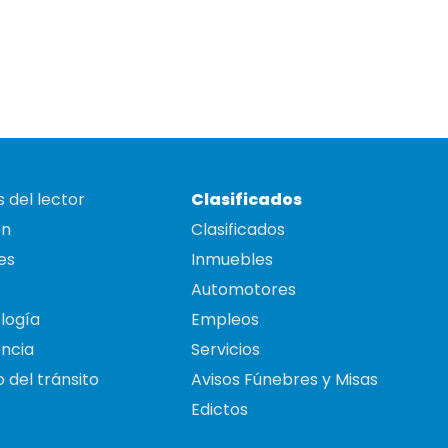
 del lector
Clasificados
on
Clasificados
es
Inmuebles
Automotores
logía
Empleos
ncia
Servicios
 del tránsito
Avisos Fúnebres y Misas
Edictos