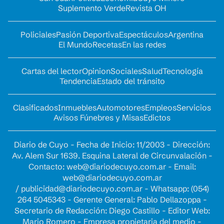
Suplemento Verde
Revista OH
Policiales
Pasión Deportiva
Espectáculos
Argentina
El Mundo
Recetas
En las redes
Cartas del lector
Opinion
Sociales
Salud
Tecnología
Tendencia
Estado del tránsito
Clasificados
Inmuebles
Automotores
Empleos
Servicios
Avisos Fúnebres y Misas
Edictos
Diario de Cuyo - Fecha de Inicio: 11/2003 - Dirección:
Av. Alem Sur 1639. Esquina Lateral de Circunvalación -
Contacto:
web@diariodecuyo.com.ar
- Email:
web@diariodecuyo.com.ar
/
publicidad@diariodecuyo.com.ar
-
Whatsapp: (054)
264 5045343 - Gerente General: Pablo Dellazoppa -
Secretario de Redacción: Diego Castillo - Editor Web:
Mario Romero - Empresa propietaria del medio -