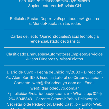
San Juan
Política
Economía
Cuyo Minero
Suplemento Verde
Revista OH
Policiales
Pasión Deportiva
Espectáculos
Argentina
El Mundo
Recetas
En las redes
Cartas del lector
Opinion
Sociales
Salud
Tecnología
Tendencia
Estado del tránsito
Clasificados
Inmuebles
Automotores
Empleos
Servicios
Avisos Fúnebres y Misas
Edictos
Diario de Cuyo - Fecha de Inicio: 11/2003 - Dirección:
Av. Alem Sur 1639. Esquina Lateral de Circunvalación -
Contacto:
web@diariodecuyo.com.ar
- Email:
web@diariodecuyo.com.ar
/
publicidad@diariodecuyo.com.ar
-
Whatsapp: (054)
264 5045343 - Gerente General: Pablo Dellazoppa -
Secretario de Redacción: Diego Castillo - Editor Web: