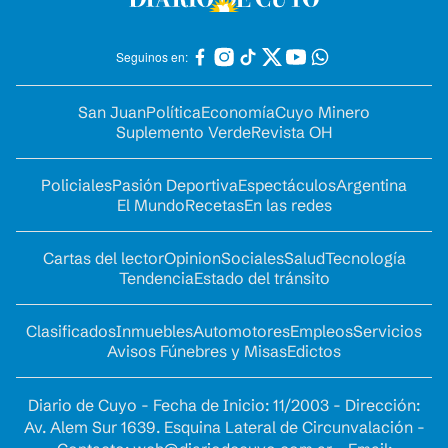
Seguinos en:
San Juan
Política
Economía
Cuyo Minero
Suplemento Verde
Revista OH
Policiales
Pasión Deportiva
Espectáculos
Argentina
El Mundo
Recetas
En las redes
Cartas del lector
Opinion
Sociales
Salud
Tecnología
Tendencia
Estado del tránsito
Clasificados
Inmuebles
Automotores
Empleos
Servicios
Avisos Fúnebres y Misas
Edictos
Diario de Cuyo - Fecha de Inicio: 11/2003 - Dirección:
Av. Alem Sur 1639. Esquina Lateral de Circunvalación -