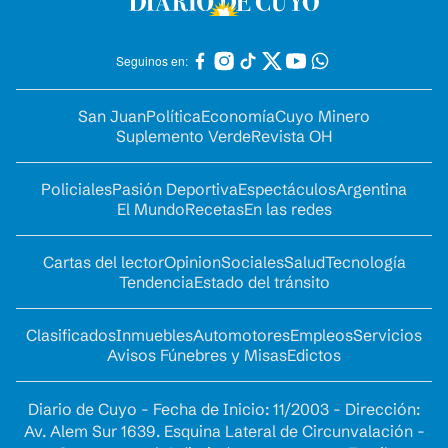
Seguinos en:
San Juan
Política
Economía
Cuyo Minero
Suplemento Verde
Revista OH
Policiales
Pasión Deportiva
Espectáculos
Argentina
El Mundo
Recetas
En las redes
Cartas del lector
Opinion
Sociales
Salud
Tecnología
Tendencia
Estado del tránsito
Clasificados
Inmuebles
Automotores
Empleos
Servicios
Avisos Fúnebres y Misas
Edictos
Diario de Cuyo - Fecha de Inicio: 11/2003 - Dirección:
Av. Alem Sur 1639. Esquina Lateral de Circunvalación -