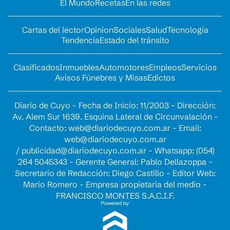
El Mundo
Recetas
En las redes
Cartas del lector
Opinion
Sociales
Salud
Tecnología
Tendencia
Estado del tránsito
Clasificados
Inmuebles
Automotores
Empleos
Servicios
Avisos Fúnebres y Misas
Edictos
Diario de Cuyo - Fecha de Inicio: 11/2003 - Dirección:
Av. Alem Sur 1639. Esquina Lateral de Circunvalación -
Contacto:
web@diariodecuyo.com.ar
- Email:
web@diariodecuyo.com.ar
/
publicidad@diariodecuyo.com.ar
-
Whatsapp: (054)
264 5045343 - Gerente General: Pablo Dellazoppa -
Secretario de Redacción: Diego Castillo - Editor Web:
Mario Romero - Empresa propietaria del medio -
FRANCISCO MONTES S.A.C.I.F.