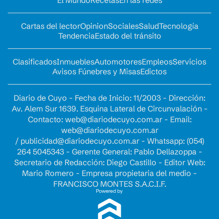
Cartas del lector
Opinion
Sociales
Salud
Tecnología
Tendencia
Estado del tránsito
Clasificados
Inmuebles
Automotores
Empleos
Servicios
Avisos Fúnebres y Misas
Edictos
Diario de Cuyo - Fecha de Inicio: 11/2003 - Dirección:
Av. Alem Sur 1639. Esquina Lateral de Circunvalación -
Contacto:
web@diariodecuyo.com.ar
- Email:
web@diariodecuyo.com.ar
/
publicidad@diariodecuyo.com.ar
-
Whatsapp: (054)
264 5045343 - Gerente General: Pablo Dellazoppa -
Secretario de Redacción: Diego Castillo - Editor Web:
Mario Romero - Empresa propietaria del medio -
FRANCISCO MONTES S.A.C.I.F.