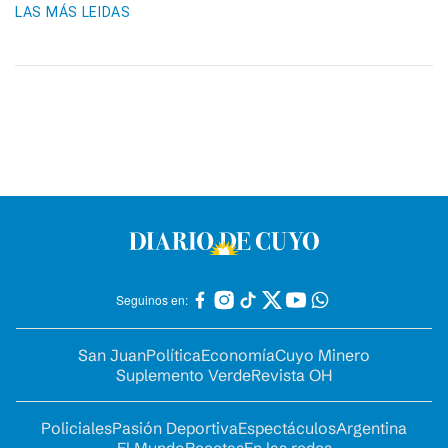
LAS MÁS LEIDAS
Seguinos en:
San Juan
Política
Economía
Cuyo Minero
Suplemento Verde
Revista OH
Policiales
Pasión Deportiva
Espectáculos
Argentina
El Mundo
Recetas
En las redes