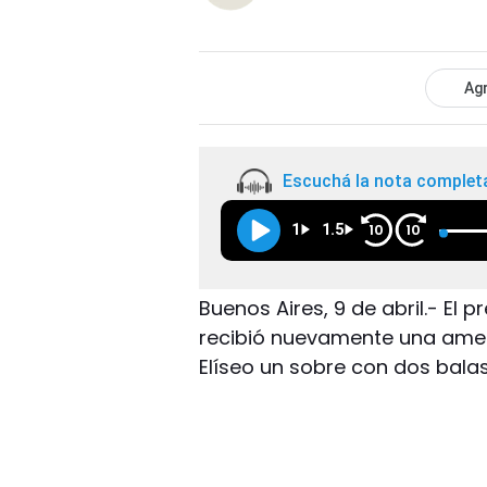
Agr
Escuchá la nota complet
1
1.5
10
10
Buenos Aires, 9 de abril.- El 
recibió nuevamente una amena
Elíseo un sobre con dos balas