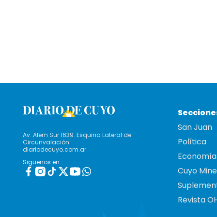
Seccione
San Juan
Av. Alem Sur 1639. Esquina Lateral de
Política
Circunvalación
diariodecuyo.com.ar
Economía
Siguenos en:
Cuyo Mine
Suplemen
Revista O