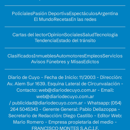
Policiales
Pasión Deportiva
Espectáculos
Argentina
El Mundo
Recetas
En las redes
Cartas del lector
Opinion
Sociales
Salud
Tecnología
Tendencia
Estado del tránsito
Clasificados
Inmuebles
Automotores
Empleos
Servicios
Avisos Fúnebres y Misas
Edictos
Diario de Cuyo - Fecha de Inicio: 11/2003 - Dirección:
Av. Alem Sur 1639. Esquina Lateral de Circunvalación -
Contacto:
web@diariodecuyo.com.ar
- Email:
web@diariodecuyo.com.ar
/
publicidad@diariodecuyo.com.ar
-
Whatsapp: (054)
264 5045343 - Gerente General: Pablo Dellazoppa -
Secretario de Redacción: Diego Castillo - Editor Web:
Mario Romero - Empresa propietaria del medio -
FRANCISCO MONTES S.A.C.I.F.