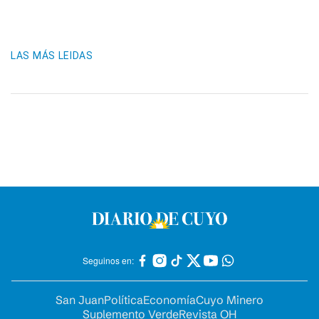
LAS MÁS LEIDAS
Seguinos en:
San Juan
Política
Economía
Cuyo Minero
Suplemento Verde
Revista OH