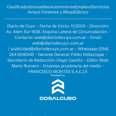
Clasificados
Inmuebles
Automotores
Empleos
Servicios
Avisos Fúnebres y Misas
Edictos
Diario de Cuyo - Fecha de Inicio: 11/2003 - Dirección:
Av. Alem Sur 1639. Esquina Lateral de Circunvalación -
Contacto:
web@diariodecuyo.com.ar
- Email:
web@diariodecuyo.com.ar
/
publicidad@diariodecuyo.com.ar
-
Whatsapp: (054)
264 5045343 - Gerente General: Pablo Dellazoppa -
Secretario de Redacción: Diego Castillo - Editor Web:
Mario Romero - Empresa propietaria del medio -
FRANCISCO MONTES S.A.C.I.F.