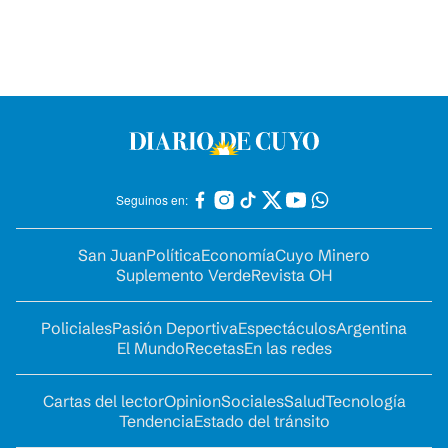
Seguinos en:
San Juan
Política
Economía
Cuyo Minero
Suplemento Verde
Revista OH
Policiales
Pasión Deportiva
Espectáculos
Argentina
El Mundo
Recetas
En las redes
Cartas del lector
Opinion
Sociales
Salud
Tecnología
Tendencia
Estado del tránsito