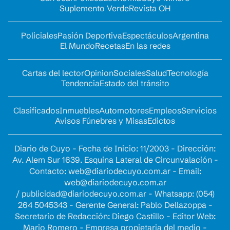
Suplemento Verde
Revista OH
Policiales
Pasión Deportiva
Espectáculos
Argentina
El Mundo
Recetas
En las redes
Cartas del lector
Opinion
Sociales
Salud
Tecnología
Tendencia
Estado del tránsito
Clasificados
Inmuebles
Automotores
Empleos
Servicios
Avisos Fúnebres y Misas
Edictos
Diario de Cuyo - Fecha de Inicio: 11/2003 - Dirección:
Av. Alem Sur 1639. Esquina Lateral de Circunvalación -
Contacto:
web@diariodecuyo.com.ar
- Email:
web@diariodecuyo.com.ar
/
publicidad@diariodecuyo.com.ar
-
Whatsapp: (054)
264 5045343 - Gerente General: Pablo Dellazoppa -
Secretario de Redacción: Diego Castillo - Editor Web:
Mario Romero - Empresa propietaria del medio -