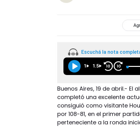
Agr
Escuchá la nota complet
1
1.5
10
10
Buenos Aires, 19 de abril.- El 
completó una excelente actua
consiguió como visitante Hous
por 108-81, en el primer part
perteneciente a la ronda inici