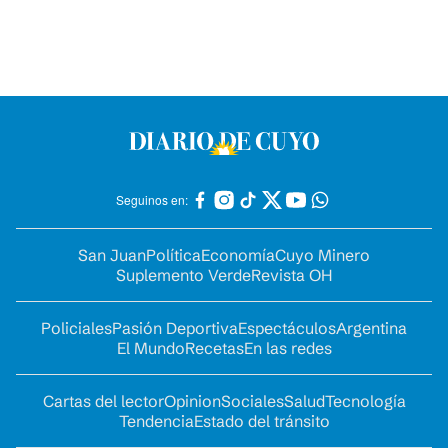
Seguinos en:
San Juan
Política
Economía
Cuyo Minero
Suplemento Verde
Revista OH
Policiales
Pasión Deportiva
Espectáculos
Argentina
El Mundo
Recetas
En las redes
Cartas del lector
Opinion
Sociales
Salud
Tecnología
Tendencia
Estado del tránsito