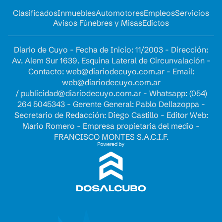
Clasificados
Inmuebles
Automotores
Empleos
Servicios
Avisos Fúnebres y Misas
Edictos
Diario de Cuyo - Fecha de Inicio: 11/2003 - Dirección:
Av. Alem Sur 1639. Esquina Lateral de Circunvalación -
Contacto:
web@diariodecuyo.com.ar
- Email:
web@diariodecuyo.com.ar
/
publicidad@diariodecuyo.com.ar
-
Whatsapp: (054)
264 5045343 - Gerente General: Pablo Dellazoppa -
Secretario de Redacción: Diego Castillo - Editor Web:
Mario Romero - Empresa propietaria del medio -
FRANCISCO MONTES S.A.C.I.F.