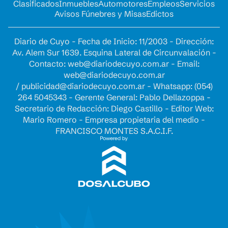
Clasificados
Inmuebles
Automotores
Empleos
Servicios
Avisos Fúnebres y Misas
Edictos
Diario de Cuyo - Fecha de Inicio: 11/2003 - Dirección:
Av. Alem Sur 1639. Esquina Lateral de Circunvalación -
Contacto:
web@diariodecuyo.com.ar
- Email:
web@diariodecuyo.com.ar
/
publicidad@diariodecuyo.com.ar
-
Whatsapp: (054)
264 5045343 - Gerente General: Pablo Dellazoppa -
Secretario de Redacción: Diego Castillo - Editor Web:
Mario Romero - Empresa propietaria del medio -
FRANCISCO MONTES S.A.C.I.F.