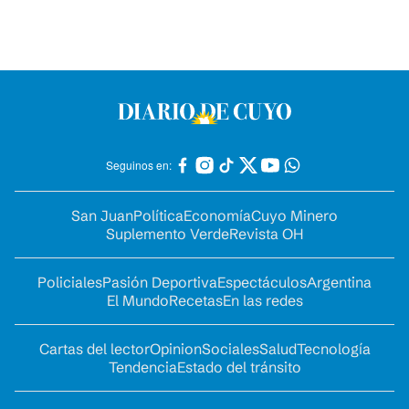
Seguinos en:
San Juan
Política
Economía
Cuyo Minero
Suplemento Verde
Revista OH
Policiales
Pasión Deportiva
Espectáculos
Argentina
El Mundo
Recetas
En las redes
Cartas del lector
Opinion
Sociales
Salud
Tecnología
Tendencia
Estado del tránsito