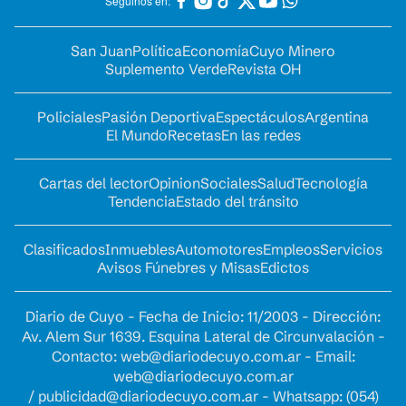
Seguinos en:
San Juan
Política
Economía
Cuyo Minero
Suplemento Verde
Revista OH
Policiales
Pasión Deportiva
Espectáculos
Argentina
El Mundo
Recetas
En las redes
Cartas del lector
Opinion
Sociales
Salud
Tecnología
Tendencia
Estado del tránsito
Clasificados
Inmuebles
Automotores
Empleos
Servicios
Avisos Fúnebres y Misas
Edictos
Diario de Cuyo - Fecha de Inicio: 11/2003 - Dirección:
Av. Alem Sur 1639. Esquina Lateral de Circunvalación -
Contacto:
web@diariodecuyo.com.ar
- Email:
web@diariodecuyo.com.ar
/
publicidad@diariodecuyo.com.ar
-
Whatsapp: (054)