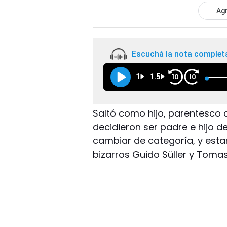
Agr
Escuchá la nota complet
1
1.5
10
10
Saltó como hijo, parentesco q
decidieron ser padre e hijo d
cambiar de categoría, y estarí
bizarros Guido Süller y Toma