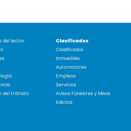
 del lector
Clasificados
on
Clasificados
es
Inmuebles
Automotores
logía
Empleos
ncia
Servicios
 del tránsito
Avisos Fúnebres y Misas
Edictos