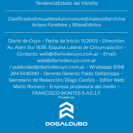
Tendencia
Estado del tránsito
Clasificados
Inmuebles
Automotores
Empleos
Servicios
Avisos Fúnebres y Misas
Edictos
Diario de Cuyo - Fecha de Inicio: 11/2003 - Dirección:
Av. Alem Sur 1639. Esquina Lateral de Circunvalación -
Contacto:
web@diariodecuyo.com.ar
- Email:
web@diariodecuyo.com.ar
/
publicidad@diariodecuyo.com.ar
-
Whatsapp: (054)
264 5045343 - Gerente General: Pablo Dellazoppa -
Secretario de Redacción: Diego Castillo - Editor Web:
Mario Romero - Empresa propietaria del medio -
FRANCISCO MONTES S.A.C.I.F.