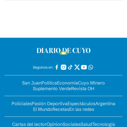
Seguinos en:
San Juan
Política
Economía
Cuyo Minero
Suplemento Verde
Revista OH
Policiales
Pasión Deportiva
Espectáculos
Argentina
El Mundo
Recetas
En las redes
Cartas del lector
Opinion
Sociales
Salud
Tecnología