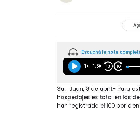
Agr
Escuchá la nota complet
1
1.5
10
10
San Juan, 8 de abril.- Para 
hospedajes es total en los d
han registrado el 100 por cien