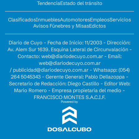
Tendencia
Estado del tránsito
Clasificados
Inmuebles
Automotores
Empleos
Servicios
Avisos Fúnebres y Misas
Edictos
Diario de Cuyo - Fecha de Inicio: 11/2003 - Dirección:
Av. Alem Sur 1639. Esquina Lateral de Circunvalación -
Contacto:
web@diariodecuyo.com.ar
- Email:
web@diariodecuyo.com.ar
/
publicidad@diariodecuyo.com.ar
-
Whatsapp: (054)
264 5045343 - Gerente General: Pablo Dellazoppa -
Secretario de Redacción: Diego Castillo - Editor Web:
Mario Romero - Empresa propietaria del medio -
FRANCISCO MONTES S.A.C.I.F.