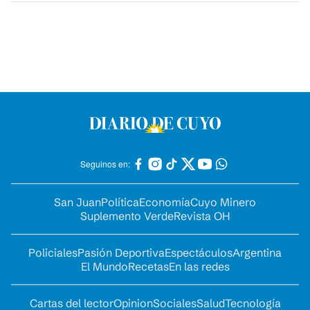
Seguinos en:
San Juan
Política
Economía
Cuyo Minero
Suplemento Verde
Revista OH
Policiales
Pasión Deportiva
Espectáculos
Argentina
El Mundo
Recetas
En las redes
Cartas del lector
Opinion
Sociales
Salud
Tecnología