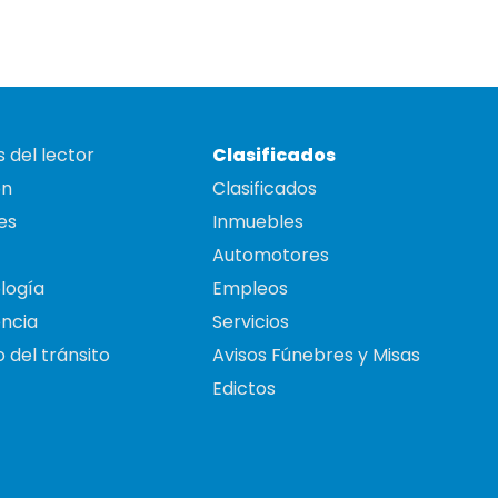
 del lector
Clasificados
on
Clasificados
es
Inmuebles
Automotores
logía
Empleos
ncia
Servicios
 del tránsito
Avisos Fúnebres y Misas
Edictos