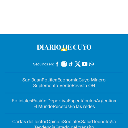
Seguinos en:
San Juan
Política
Economía
Cuyo Minero
Suplemento Verde
Revista OH
Policiales
Pasión Deportiva
Espectáculos
Argentina
El Mundo
Recetas
En las redes
Cartas del lector
Opinion
Sociales
Salud
Tecnología
Tendencia
Estado del tránsito