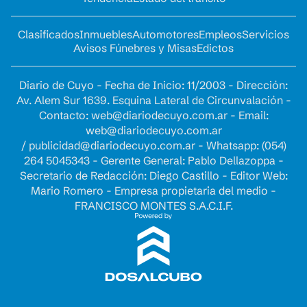
Clasificados
Inmuebles
Automotores
Empleos
Servicios
Avisos Fúnebres y Misas
Edictos
Diario de Cuyo - Fecha de Inicio: 11/2003 - Dirección:
Av. Alem Sur 1639. Esquina Lateral de Circunvalación -
Contacto:
web@diariodecuyo.com.ar
- Email:
web@diariodecuyo.com.ar
/
publicidad@diariodecuyo.com.ar
-
Whatsapp: (054)
264 5045343 - Gerente General: Pablo Dellazoppa -
Secretario de Redacción: Diego Castillo - Editor Web:
Mario Romero - Empresa propietaria del medio -
FRANCISCO MONTES S.A.C.I.F.