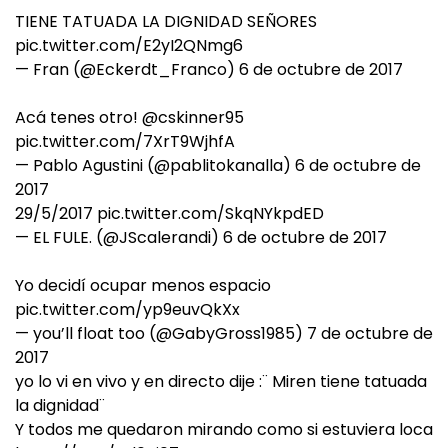
TIENE TATUADA LA DIGNIDAD SEÑORES
pic.twitter.com/E2yI2QNmg6
— Fran (@Eckerdt_Franco)
6 de octubre de 2017
Acá tenes otro!
@cskinner95
pic.twitter.com/7XrT9WjhfA
— Pablo Agustini (@pablitokanalla)
6 de octubre de
2017
29/5/2017
pic.twitter.com/SkqNYkpdED
— EL FULE. (@JScalerandi)
6 de octubre de 2017
Yo decidí ocupar menos espacio
pic.twitter.com/yp9euvQkXx
— you’ll float too (@GabyGross1985)
7 de octubre de
2017
yo lo vi en vivo y en directo dije :¨ Miren tiene tatuada
la dignidad¨
Y todos me quedaron mirando como si estuviera loca