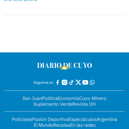
Seguinos en:
San Juan
Política
Economía
Cuyo Minero
Suplemento Verde
Revista OH
Policiales
Pasión Deportiva
Espectáculos
Argentina
El Mundo
Recetas
En las redes