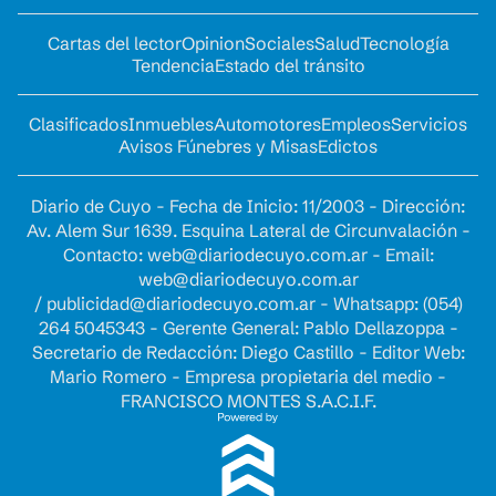
Cartas del lector
Opinion
Sociales
Salud
Tecnología
Tendencia
Estado del tránsito
Clasificados
Inmuebles
Automotores
Empleos
Servicios
Avisos Fúnebres y Misas
Edictos
Diario de Cuyo - Fecha de Inicio: 11/2003 - Dirección:
Av. Alem Sur 1639. Esquina Lateral de Circunvalación -
Contacto:
web@diariodecuyo.com.ar
- Email:
web@diariodecuyo.com.ar
/
publicidad@diariodecuyo.com.ar
-
Whatsapp: (054)
264 5045343 - Gerente General: Pablo Dellazoppa -
Secretario de Redacción: Diego Castillo - Editor Web:
Mario Romero - Empresa propietaria del medio -
FRANCISCO MONTES S.A.C.I.F.