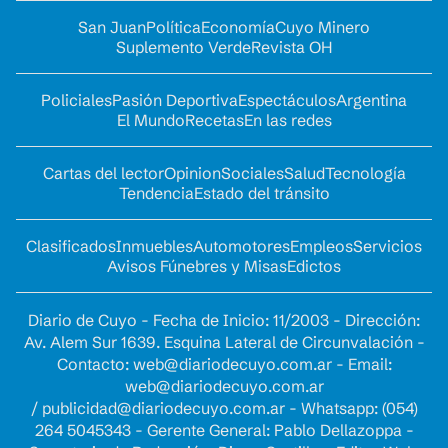
San Juan
Política
Economía
Cuyo Minero
Suplemento Verde
Revista OH
Policiales
Pasión Deportiva
Espectáculos
Argentina
El Mundo
Recetas
En las redes
Cartas del lector
Opinion
Sociales
Salud
Tecnología
Tendencia
Estado del tránsito
Clasificados
Inmuebles
Automotores
Empleos
Servicios
Avisos Fúnebres y Misas
Edictos
Diario de Cuyo - Fecha de Inicio: 11/2003 - Dirección:
Av. Alem Sur 1639. Esquina Lateral de Circunvalación -
Contacto:
web@diariodecuyo.com.ar
- Email:
web@diariodecuyo.com.ar
/
publicidad@diariodecuyo.com.ar
-
Whatsapp: (054)
264 5045343 - Gerente General: Pablo Dellazoppa -