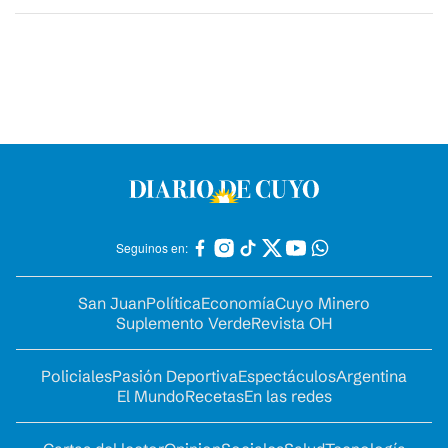
Seguinos en:
San Juan
Política
Economía
Cuyo Minero
Suplemento Verde
Revista OH
Policiales
Pasión Deportiva
Espectáculos
Argentina
El Mundo
Recetas
En las redes