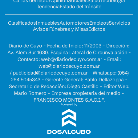
Cartas del lector
Opinion
Sociales
Salud
Tecnología
Tendencia
Estado del tránsito
Clasificados
Inmuebles
Automotores
Empleos
Servicios
Avisos Fúnebres y Misas
Edictos
Diario de Cuyo - Fecha de Inicio: 11/2003 - Dirección:
Av. Alem Sur 1639. Esquina Lateral de Circunvalación -
Contacto:
web@diariodecuyo.com.ar
- Email:
web@diariodecuyo.com.ar
/
publicidad@diariodecuyo.com.ar
-
Whatsapp: (054)
264 5045343 - Gerente General: Pablo Dellazoppa -
Secretario de Redacción: Diego Castillo - Editor Web:
Mario Romero - Empresa propietaria del medio -
FRANCISCO MONTES S.A.C.I.F.