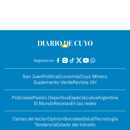
Seguinos en:
San Juan
Política
Economía
Cuyo Minero
Suplemento Verde
Revista OH
Policiales
Pasión Deportiva
Espectáculos
Argentina
El Mundo
Recetas
En las redes
Cartas del lector
Opinion
Sociales
Salud
Tecnología
Tendencia
Estado del tránsito