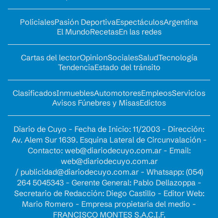
Policiales
Pasión Deportiva
Espectáculos
Argentina
El Mundo
Recetas
En las redes
Cartas del lector
Opinion
Sociales
Salud
Tecnología
Tendencia
Estado del tránsito
Clasificados
Inmuebles
Automotores
Empleos
Servicios
Avisos Fúnebres y Misas
Edictos
Diario de Cuyo - Fecha de Inicio: 11/2003 - Dirección:
Av. Alem Sur 1639. Esquina Lateral de Circunvalación -
Contacto:
web@diariodecuyo.com.ar
- Email:
web@diariodecuyo.com.ar
/
publicidad@diariodecuyo.com.ar
-
Whatsapp: (054)
264 5045343 - Gerente General: Pablo Dellazoppa -
Secretario de Redacción: Diego Castillo - Editor Web:
Mario Romero - Empresa propietaria del medio -
FRANCISCO MONTES S.A.C.I.F.