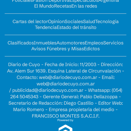
El Mundo
Recetas
En las redes
Cartas del lector
Opinion
Sociales
Salud
Tecnología
Tendencia
Estado del tránsito
Clasificados
Inmuebles
Automotores
Empleos
Servicios
Avisos Fúnebres y Misas
Edictos
Diario de Cuyo - Fecha de Inicio: 11/2003 - Dirección:
Av. Alem Sur 1639. Esquina Lateral de Circunvalación -
Contacto:
web@diariodecuyo.com.ar
- Email:
web@diariodecuyo.com.ar
/
publicidad@diariodecuyo.com.ar
-
Whatsapp: (054)
264 5045343 - Gerente General: Pablo Dellazoppa -
Secretario de Redacción: Diego Castillo - Editor Web:
Mario Romero - Empresa propietaria del medio -
FRANCISCO MONTES S.A.C.I.F.