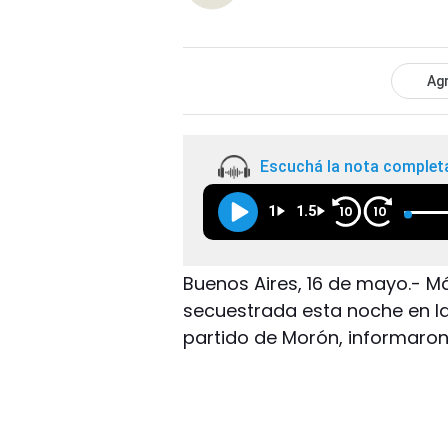
Agr
Escuchá la nota complet
1
1.5
10
10
Buenos Aires, 16 de mayo.- 
secuestrada esta noche en l
partido de Morón, informaron 