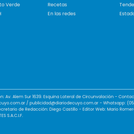
to Verde
Recetas
Tende
H
En las redes
Estado
ión: Av. Alem Sur 1639. Esquina Lateral de Circunvalación - Contac
cuyo.com.ar
/
publicidad@diariodecuyo.com.ar
-
Whatsapp: (0
cretario de Redacción: Diego Castillo - Editor Web: Mario Romer
 S.A.C.I.F.