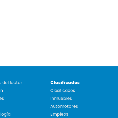
 del lector
Clasificados
on
Clasificados
es
Inmuebles
Automotores
logía
Empleos