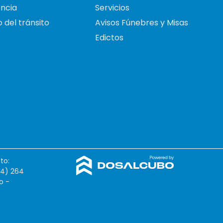
ncia
Servicios
 del tránsito
Avisos Fúnebres y Misas
Edictos
to:
54) 264
o -