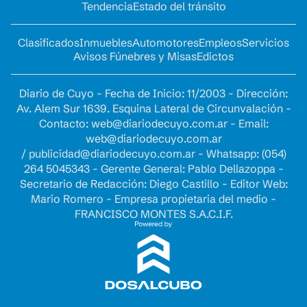
Tendencia
Estado del tránsito
Clasificados
Inmuebles
Automotores
Empleos
Servicios
Avisos Fúnebres y Misas
Edictos
Diario de Cuyo - Fecha de Inicio: 11/2003 - Dirección:
Av. Alem Sur 1639. Esquina Lateral de Circunvalación -
Contacto:
web@diariodecuyo.com.ar
- Email:
web@diariodecuyo.com.ar
/
publicidad@diariodecuyo.com.ar
-
Whatsapp: (054)
264 5045343 - Gerente General: Pablo Dellazoppa -
Secretario de Redacción: Diego Castillo - Editor Web:
Mario Romero - Empresa propietaria del medio -
FRANCISCO MONTES S.A.C.I.F.