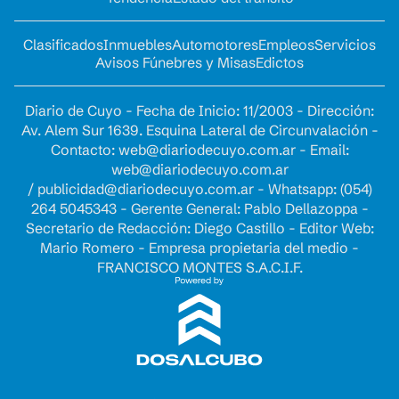
Clasificados
Inmuebles
Automotores
Empleos
Servicios
Avisos Fúnebres y Misas
Edictos
Diario de Cuyo - Fecha de Inicio: 11/2003 - Dirección:
Av. Alem Sur 1639. Esquina Lateral de Circunvalación -
Contacto:
web@diariodecuyo.com.ar
- Email:
web@diariodecuyo.com.ar
/
publicidad@diariodecuyo.com.ar
-
Whatsapp: (054)
264 5045343 - Gerente General: Pablo Dellazoppa -
Secretario de Redacción: Diego Castillo - Editor Web:
Mario Romero - Empresa propietaria del medio -
FRANCISCO MONTES S.A.C.I.F.