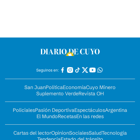
Seguinos en:
San Juan
Política
Economía
Cuyo Minero
Suplemento Verde
Revista OH
Policiales
Pasión Deportiva
Espectáculos
Argentina
El Mundo
Recetas
En las redes
Cartas del lector
Opinion
Sociales
Salud
Tecnología
Tendencia
Estado del tránsito