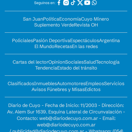
Seguinos en:
San Juan
Política
Economía
Cuyo Minero
Suplemento Verde
Revista OH
Policiales
Pasión Deportiva
Espectáculos
Argentina
El Mundo
Recetas
En las redes
Cartas del lector
Opinion
Sociales
Salud
Tecnología
Tendencia
Estado del tránsito
Clasificados
Inmuebles
Automotores
Empleos
Servicios
Avisos Fúnebres y Misas
Edictos
Diario de Cuyo - Fecha de Inicio: 11/2003 - Dirección:
Av. Alem Sur 1639. Esquina Lateral de Circunvalación -
Contacto:
web@diariodecuyo.com.ar
- Email:
web@diariodecuyo.com.ar
/
publicidad@diariodecuyo.com.ar
-
Whatsapp: (054)