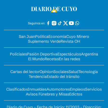
Seguinos en:
San Juan
Política
Economía
Cuyo Minero
Suplemento Verde
Revista OH
Policiales
Pasión Deportiva
Espectáculos
Argentina
El Mundo
Recetas
En las redes
Cartas del lector
Opinion
Sociales
Salud
Tecnología
Tendencia
Estado del tránsito
Clasificados
Inmuebles
Automotores
Empleos
Servicios
Avisos Fúnebres y Misas
Edictos
Diario de Cuyo - Fecha de Inicio: 11/2003 - Dirección: